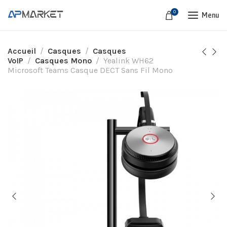
0
Menu
Accueil
Casques
Casques
VoIP
Casques Mono
Yealink WH62
Microsoft Teams Casque DECT Sans Fil Mono