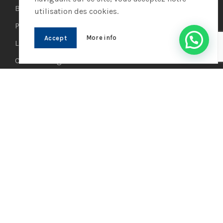
Boutique
utilisation des cookies.
Panier
More info
Accept
Livraison
Conditions générales de vente
Remboursements et retours
TROUVEZ-LE RAPIDEMENT
Téléphonie IP
Visioconférence
Casques
Ordinateurs
Systèmes de securité
AIO PROCESS MARKET
© 2021 | Réalisé par
AIO PROCESS
|