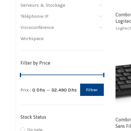
Serveurs & Stockage
Combina
Téléphonie IP
Logite
Visioconférence
Logitec
Workspace
Filter by Price
Prix :
0 Dhs
—
32.490 Dhs
Filtrer
Stock Status
Combina
Sans Fi
On sale