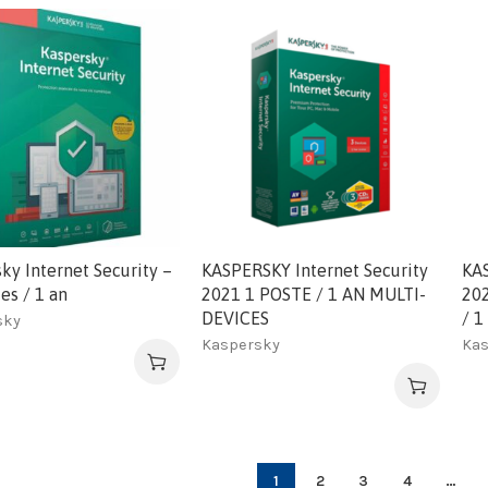
ky Internet Security –
KASPERSKY Internet Security
KAS
es / 1 an
2021 1 POSTE / 1 AN MULTI-
202
DEVICES
/ 1
sky
Kaspersky
Kas
1
2
3
4
…