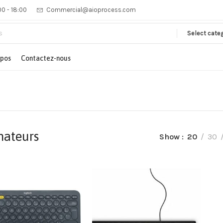
00 - 18:00
Commercial@aioprocess.com
Select cate
opos
Contactez-nous
nateurs
Show
20
30