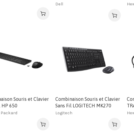
Dell
Hew
ison Souris et Clavier
Combinaison Souris et Clavier
Con
l HP 650
Sans Fil LOGITECH MK270
TR
 Packard
Logitech
Hew