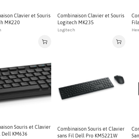
ison Clavier et Souris
Combinaison Clavier et Souris
Com
ch MK220
Logitech MK235
Fil
h
Logitech
Hew
ison Souris et Clavier
Combinaison Souris et Clavier
Com
l Dell KM636
sans Fil Dell Pro KM5221W
San