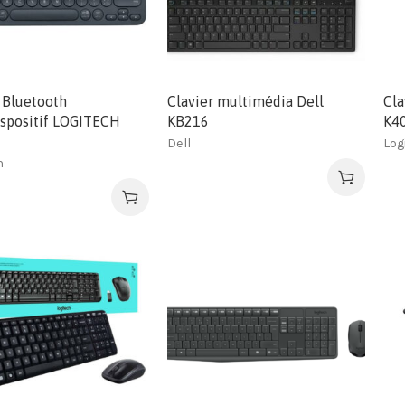
 Bluetooth
Clavier multimédia Dell
Cla
ispositif LOGITECH
KB216
K40
Dell
Log
h