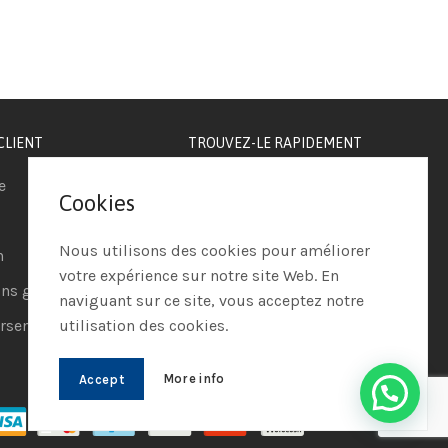
CLIENT
TROUVEZ-LE RAPIDEMENT
e
Téléphonie IP
Cookies
Visioconférence
Nous utilisons des cookies pour améliorer
n
Casques
votre expérience sur notre site Web. En
ns générales de vente
Ordinateurs
naviguant sur ce site, vous acceptez notre
sements et retours
utilisation des cookies.
Systèmes de securité
More info
Accept