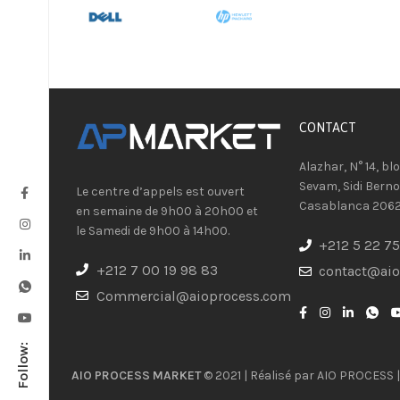
CONTACT​
Alazhar, N° 14, bl
Sevam, Sidi Berno
Le centre d’appels est ouvert
Casablanca 206
en semaine de 9h00 à 20h00 et
le Samedi de 9h00 à 14h00.
+212 5 22 75
+212 7 00 19 98 83
contact@ai
Commercial@aioprocess.com
Follow:
AIO PROCESS MARKET
© 2021 | Réalisé par
AIO PROCESS
|