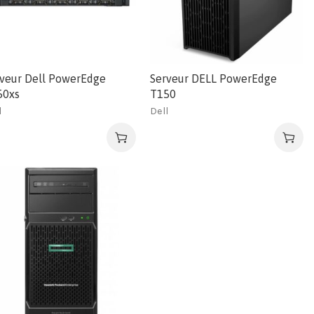
veur Dell PowerEdge
Serveur DELL PowerEdge
50xs
T150
l
Dell