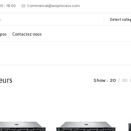
00 - 18:00
Commercial@aioprocess.com
Select cate
opos
Contactez-nous
eurs
Show
20
30