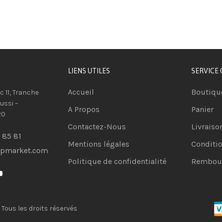
LIENS UTILES
SERVICE 
Accueil
Boutiqu
oc 11, Tranche
ussi –
A Propos
Panier
20
Contactez-Nous
Livraiso
 85 81
Mentions légales
Conditio
opmarket.com
Politique de confidentialité
Rembour
 Tous les droits réservés