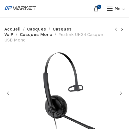
0
Menu
Accueil
Casques
Casques
VoIP
Casques Mono
Yealink UH34 Casque
USB Mono