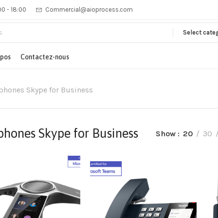
00 - 18:00
Commercial@aioprocess.com
Select cate
opos
Contactez-nous
phones Skype for Business
phones Skype for Business
Show
20
30