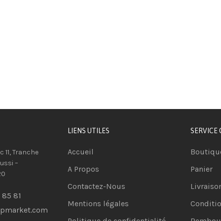
LIENS UTILES
SERVICE 
Accueil
Boutiqu
oc 11, Tranche
ussi –
A Propos
Panier
20
Contactez-Nous
Livraiso
 85 81
Mentions légales
Conditio
opmarket.com
Politique de confidentialité
Rembour