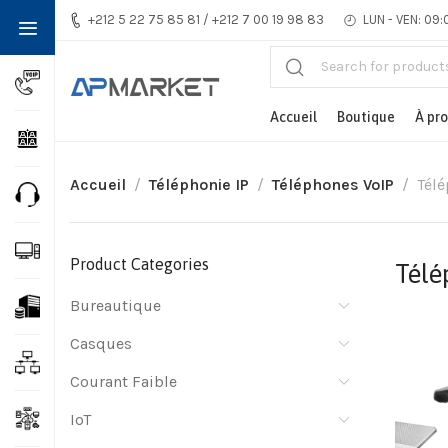
+212 5 22 75 85 81 / +212 7 00 19 98 83
LUN - VEN: 09:
Accueil
Boutique
À pr
Accueil
Téléphonie IP
Téléphones VoIP
Télé
Product Categories
Télé
Bureautique
Casques
Courant Faible
IoT