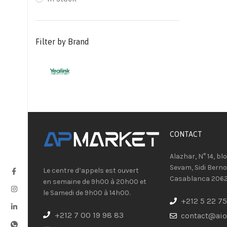
Filter by Brand
CONTACT​
Alazhar, N° 14, bl
Sevam, Sidi Berno
Le centre d’appels est ouvert
Casablanca 206
en semaine de 9h00 à 20h00 et
le Samedi de 9h00 à 14h00.
+212 5 22 75
+212 7 00 19 98 83
contact@ai