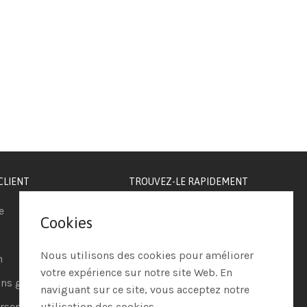
CLIENT
TROUVEZ-LE RAPIDEMENT
e
Téléphonie IP
Cookies
Visioconférence
Nous utilisons des cookies pour améliorer
n
Casques
votre expérience sur notre site Web. En
ns générales de vente
Ordinateurs
naviguant sur ce site, vous acceptez notre
sements et retours
utilisation des cookies.
Systèmes de securité