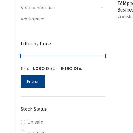
Télépho
Visioconférence
Busine
Yealink
Workspace
Filter by Price
Prix :
1.080 Dhs
—
9.160 Dhs
Filtrer
Stock Status
On sale
In stock