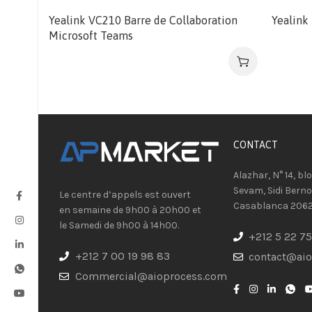
Yealink VC210 Barre de Collaboration
Yealink
Microsoft Teams
CONTACT​
Alazhar, N° 14, bl
Sevam, Sidi Berno
Le centre d’appels est ouvert
Casablanca 206
en semaine de 9h00 à 20h00 et
le Samedi de 9h00 à 14h00.
+212 5 22 75
+212 7 00 19 98 83
contact@ai
Commercial@aioprocess.com