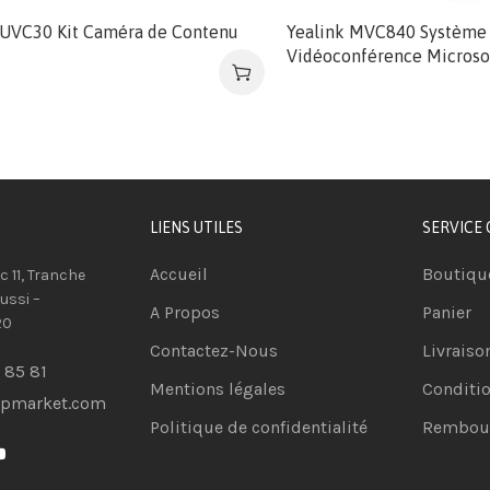
 UVC30 Kit Caméra de Contenu
Yealink MVC840 Système
Vidéoconférence Microso
LIENS UTILES
SERVICE 
Accueil
Boutiqu
oc 11, Tranche
ussi –
A Propos
Panier
20
Contactez-Nous
Livraiso
 85 81
Mentions légales
Conditio
opmarket.com
Politique de confidentialité
Rembour