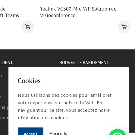
 de
Yealink VC500-Mic-WP Solution de
ft Teams
Visioconférence
CLIENT
TROUVEZ-LE RAPIDEMENT
e
Téléphonie IP
Cookies
Visioconférence
Nous utilisons des cookies pour améliorer
n
Casques
votre expérience sur notre site Web. En
ns générales de vente
Ordinateurs
naviguant sur ce site, vous acceptez notre
utilisation des cookies.
sements et retours
Systèmes de securité
More info
Accept