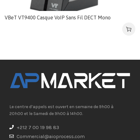
VBeT VT9400 Casque VoIP Sans Fil DECT Mono
Le centre d’appels est ouvert en semaine de 9h00 à
20h00 et le Samedi de 9h00 à 14h00.
+212 7 00 19 98 83
Commercial@aioprocess.com