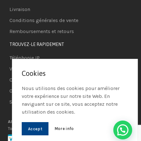
Livraison
Conditions générales de vente
Remboursements et retours
TROUVEZ-LE RAPIDEMENT
Téléphonie IP
Visioconférence
Cookies
Casques
Nous utilisons des cookies pour améliorer
Ordinateurs
votre expérience sur notre site Web. En
Systèmes de securité
naviguant sur ce site, vous acceptez notre
utilisation des cookies.
AIO PROCESS MARKET
© 2021 | Réalisé par
AIO PROCESS
|
Tous les droits réservés
More info
Accept