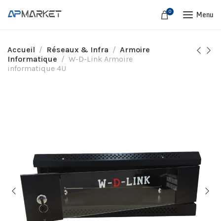
0
Menu
Accueil
Réseaux & Infra
Armoire
Informatique
W-D-Link Armoire
informatique 4U