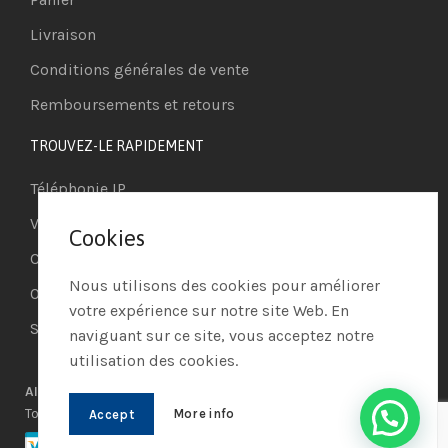
Livraison
Conditions générales de vente
Remboursements et retours
TROUVEZ-LE RAPIDEMENT
Téléphonie IP
Visioconférence
Cookies
Casques
Nous utilisons des cookies pour améliorer
Ordinateurs
votre expérience sur notre site Web. En
Systèmes de securité
naviguant sur ce site, vous acceptez notre
utilisation des cookies.
AIO PROCESS MARKET
© 2021 | Réalisé par
AIO PROCESS
|
Tous les droits réservés
More info
Accept