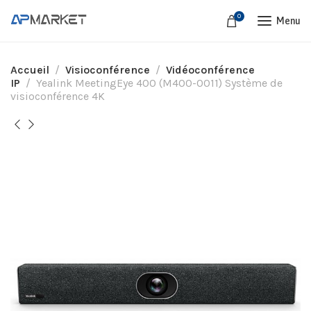
0
Menu
Accueil
Visioconférence
Vidéoconférence
IP
Yealink MeetingEye 400 (M400-0011) Système de
visioconférence 4K