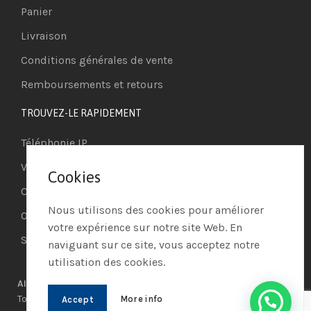
Panier
Livraison
Conditions générales de vente
Remboursements et retours
TROUVEZ-LE RAPIDEMENT
Téléphonie IP
Visioconférence
Cookies
Casques
Nous utilisons des cookies pour améliorer
Ordinateurs
votre expérience sur notre site Web. En
Systèmes de securité
naviguant sur ce site, vous acceptez notre
utilisation des cookies.
AIO PROCESS MARKET
© 2021 | Réalisé par
AIO PROCESS
|
Tous les droits réservés
More info
Accept