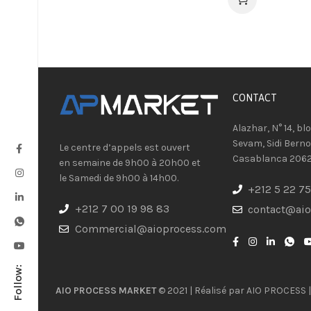
CONTACT​
Alazhar, N° 14, bl
Sevam, Sidi Berno
Le centre d’appels est ouvert
Casablanca 206
en semaine de 9h00 à 20h00 et
le Samedi de 9h00 à 14h00.
+212 5 22 75
+212 7 00 19 98 83
contact@ai
Commercial@aioprocess.com
Follow:
AIO PROCESS MARKET
© 2021 | Réalisé par
AIO PROCESS
|