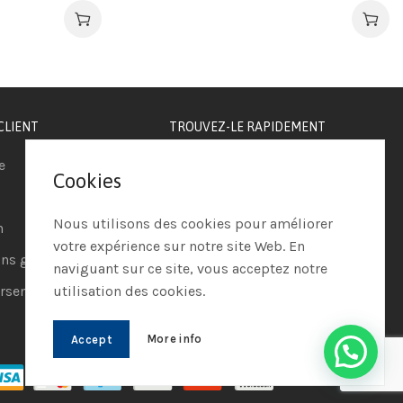
CLIENT
TROUVEZ-LE RAPIDEMENT
e
Téléphonie IP
Cookies
Visioconférence
Nous utilisons des cookies pour améliorer
n
Casques
votre expérience sur notre site Web. En
ns générales de vente
Ordinateurs
naviguant sur ce site, vous acceptez notre
utilisation des cookies.
sements et retours
Systèmes de securité
More info
Accept