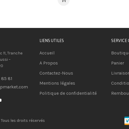
LIENS UTILES
SERVICE 
Accueil
Boutiqu
oc 11, Tranche
ussi –
A Propos
Panier
20
Contactez-Nous
Livraiso
 85 81
Mentions légales
Conditio
opmarket.com
Politique de confidentialité
Rembour
 Tous les droits réservés