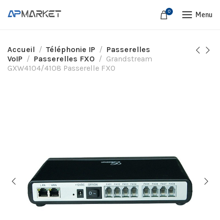
0
Menu
Accueil
Téléphonie IP
Passerelles
VoIP
Passerelles FXO
Grandstream
GXW4104/4108 Passerelle FXO