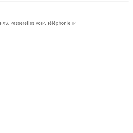
 FXS
,
Passerelles VoIP
,
Téléphonie IP