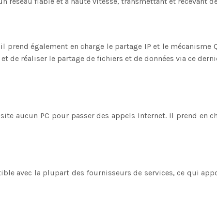
un réseau fiable et à haute vitesse, transmettant et recevant 
 il prend également en charge le partage IP et le mécanisme 
t de réaliser le partage de fichiers et de données via ce derni
ite aucun PC pour passer des appels Internet. Il prend en c
ible avec la plupart des fournisseurs de services, ce qui a