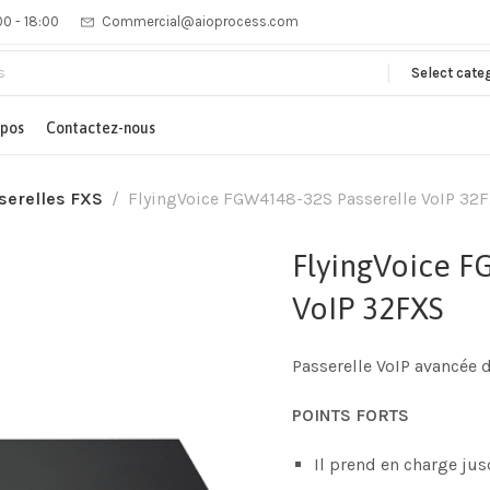
00 - 18:00
Commercial@aioprocess.com
Select cate
opos
Contactez-nous
serelles FXS
FlyingVoice FGW4148-32S Passerelle VoIP 32
FlyingVoice F
VoIP 32FXS
Passerelle VoIP avancée 
POINTS FORTS
Il prend en charge ju