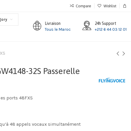
Compare
Wishlist
gory
Livraison
24h Support
Tous le Maroc
+212 6 44 03 12 01
FXS
GW4148-32S Passerelle
des ports 48FXS
squ’à 48 appels vocaux simultanément