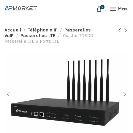
0
Menu
Accueil
Téléphonie IP
Passerelles
VoIP
Passerelles LTE
Yeastar TG800L
Passerelle LTE 8 Ports LTE