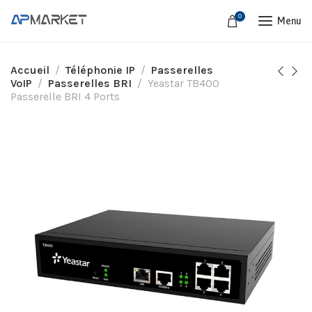
0
Menu
Accueil
Téléphonie IP
Passerelles
VoIP
Passerelles BRI
Yeastar TB400
Passerelle BRI 4 Ports