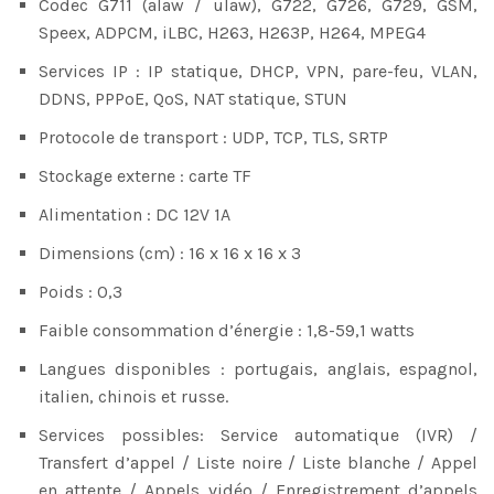
Codec G711 (alaw / ulaw), G722, G726, G729, GSM,
Speex, ADPCM, iLBC, H263, H263P, H264, MPEG4
Services IP : IP statique, DHCP, VPN, pare-feu, VLAN,
DDNS, PPPoE, QoS, NAT statique, STUN
Protocole de transport : UDP, TCP, TLS, SRTP
Stockage externe : carte TF
Alimentation : DC 12V 1A
Dimensions (cm) : 16 x 16 x 16 x 3
Poids : 0,3
Faible consommation d’énergie : 1,8-59,1 watts
Langues disponibles : portugais, anglais, espagnol,
italien, chinois et russe.
Services possibles: Service automatique (IVR) /
Transfert d’appel / Liste noire / Liste blanche / Appel
en attente / Appels vidéo / Enregistrement d’appels