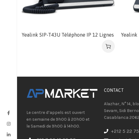
Yealink SIP-T43U Téléphone IP 12 Lignes
Yealink
CONTACT​
Alazhar, N° 14, bl
Sevam, Sidi Berno
Le centre d’appels est ouvert
Casablanca 206
en semaine de 9h00 à 20h00 et
le Samedi de 9h00 à 14h00.
+212 5 22 75