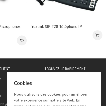
Microphones
Yealink SIP-T28 Téléphone IP
CLIENT
TROUVEZ-LE RAPIDEMENT
e
Téléphonie IP
Cookies
Visioconférence
Nous utilisons des cookies pour améliorer
n
Casques
votre expérience sur notre site Web. En
ns générales de vente
Ordinateurs