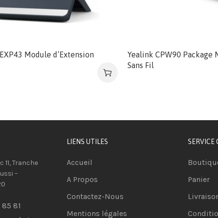
 EXP43 Module d’Extension
Yealink CPW90 Package 
Sans Fil
LIENS UTILES
SERVICE 
Accueil
Boutiqu
oc 11, Tranche
ussi –
A Propos
Panier
20
Contactez-Nous
Livraiso
 85 81
Mentions légales
Conditio