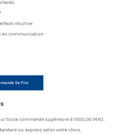
ultanés
P
erface intuitive
s en communication
mande De Prix
es
pour toute commande supérieure à 1000,00 MAD.
standard ou express selon votre choix.