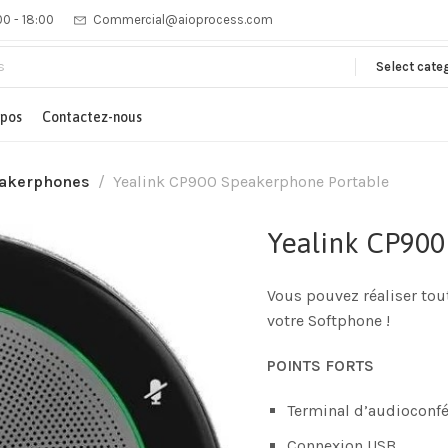
00 - 18:00
Commercial@aioprocess.com
Select cate
opos
Contactez-nous
akerphones
Yealink CP900 Speakerphone Portable
Yealink CP900
Vous pouvez réaliser tou
votre Softphone !
POINTS FORTS
Terminal d’audioconfé
Connexion USB