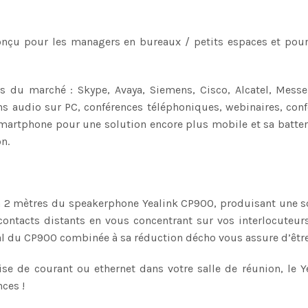
onçu pour les managers en bureaux / petits espaces et pour
 du marché : Skype, Avaya, Siemens, Cisco, Alcatel, Messen
ns audio sur PC, conférences téléphoniques, webinaires, con
smartphone pour une solution encore plus mobile et sa batte
n.
u’à 2 mètres du speakerphone Yealink CP900, produisant une s
ontacts distants en vous concentrant sur vos interlocuteurs
al du CP900 combinée à sa réduction décho vous assure d’être
rise de courant ou ethernet dans votre salle de réunion, le 
ces !