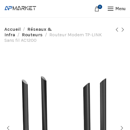
0
Menu
Accueil
Réseaux &
Infra
Routeurs
Routeur Modem TP-LINK
Sans fil AC1200