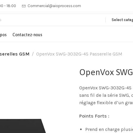
00 - 18:00
Commercial@aioprocess.com
Select cate
opos
Contactez-nous
serelles GSM
OpenVox SWG-3032G-4S Passerelle GSM
OpenVox SWG-
OpenVox SWG-3032G-4S es
sans fil de la série SWG, 
réglage flexible d’un gr
Points Forts :
Prend en charge plusi