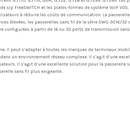
ment G.711U, G.711A, GSM, G.722, G.726 et G.729A. G.729A. Les 
 de sip FreeSWITCH et les plates-formes de système VoIP VOS. 
ilisateurs à réduire les coûts de communication. La passerell
nces élevées, les passerelles sans fil de la série SWG-3016/3
 configurées à partir de 16 ou 32 ports de transmission sans f
tème. Il peut s’adapter à toutes les marques de terminaux mo
dans un environnement réseau complexe. Il s’agit d’une excelle
sateurs. Il s’agit d’une excellente solution pour la passerelle sa
erelle sans fil plus exigeante.