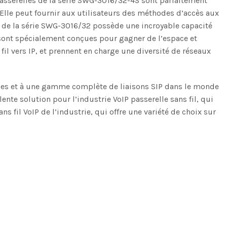
passerelles de la série SWG-3016/32-4S sont parfaitement
Elle peut fournir aux utilisateurs des méthodes d’accès aux
e de la série SWG-3016/32 possède une incroyable capacité
2 sont spécialement conçues pour gagner de l’espace et
il vers IP, et prennent en charge une diversité de réseaux
biles et à une gamme complète de liaisons SIP dans le monde
nte solution pour l’industrie VoIP passerelle sans fil, qui
ns fil VoIP de l’industrie, qui offre une variété de choix sur