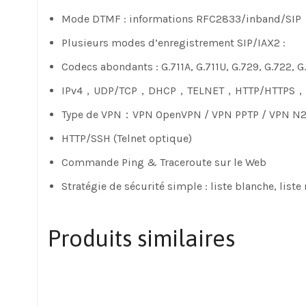
Mode DTMF : informations RFC2833/inband/SIP
Plusieurs modes d’enregistrement SIP/IAX2 :
Codecs abondants : G.711A, G.711U, G.729, G.722, 
IPv4，UDP/TCP，DHCP，TELNET，HTTP/HTTPS，
Type de VPN：VPN OpenVPN / VPN PPTP / VPN N2N
HTTP/SSH (Telnet optique)
Commande Ping & Traceroute sur le Web
Stratégie de sécurité simple : liste blanche, liste
Produits similaires