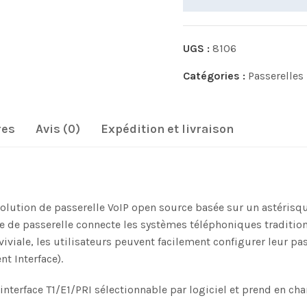
UGS :
8106
Catégories :
Passerelles 
res
Avis (0)
Expédition et livraison
ution de passerelle VoIP open source basée sur un astérisque 
 de passerelle connecte les systèmes téléphoniques traditionn
iviale, les utilisateurs peuvent facilement configurer leur p
t Interface).
interface T1/E1/PRI sélectionnable par logiciel et prend en ch