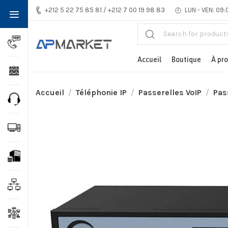
+212 5 22 75 85 81 / +212 7 00 19 98 83
LUN - VEN: 09:
Accueil
Boutique
À pr
Accueil
Téléphonie IP
Passerelles VoIP
Pas