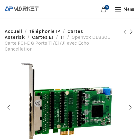
0
Menu
Accueil
Téléphonie IP
Cartes
Asterisk
Cartes E1
T1
OpenVox DE830E
Carte PCI-E 8 Ports T1/E1/J1 avec Echo
Cancellation