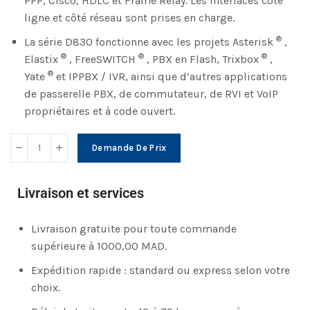
PPP, Cisco, HDLC et Frame Relay. Les interfaces côté
ligne et côté réseau sont prises en charge.
®
La série D830 fonctionne avec les projets Asterisk
,
®
®
®
Elastix
, FreeSWITCH
, PBX en Flash, Trixbox
,
®
Yate
et IPPBX / IVR, ainsi que d’autres applications
de passerelle PBX, de commutateur, de RVI et VoIP
propriétaires et à code ouvert.
Demande De Prix
Livraison et services
Livraison gratuite pour toute commande
supérieure à 1000,00 MAD.
Expédition rapide : standard ou express selon votre
choix.