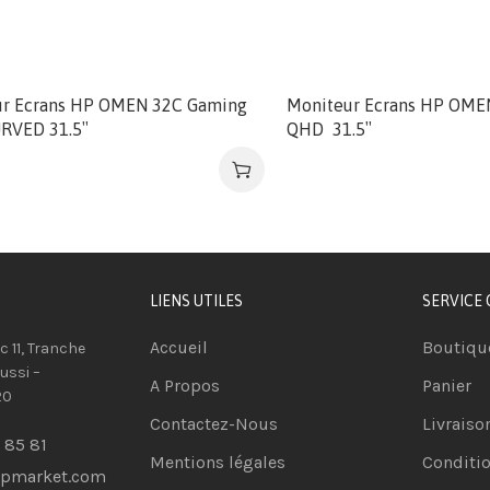
ur Ecrans HP OMEN 32C Gaming
Moniteur Ecrans HP OME
RVED 31.5″
QHD 31.5″
LIENS UTILES
SERVICE 
Accueil
Boutiqu
oc 11, Tranche
ussi –
A Propos
Panier
20
Contactez-Nous
Livraiso
 85 81
Mentions légales
Conditio
opmarket.com