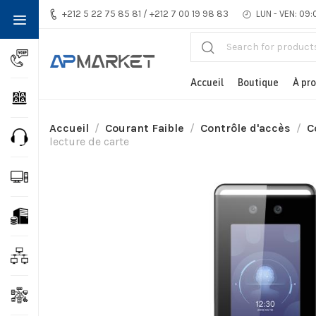
+212 5 22 75 85 81 / +212 7 00 19 98 83
LUN - VEN: 09:
Accueil
Boutique
À pr
Accueil
Courant Faible
Contrôle d'accès​
C
lecture de carte