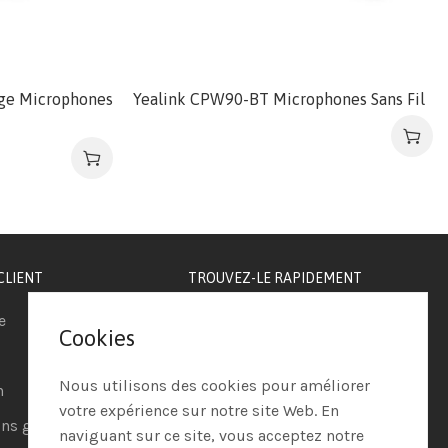
ge Microphones
Yealink CPW90-BT Microphones Sans Fil
CLIENT
TROUVEZ-LE RAPIDEMENT
e
Téléphonie IP
Cookies
Visioconférence
Nous utilisons des cookies pour améliorer
n
Casques
votre expérience sur notre site Web. En
ns générales de vente
Ordinateurs
naviguant sur ce site, vous acceptez notre