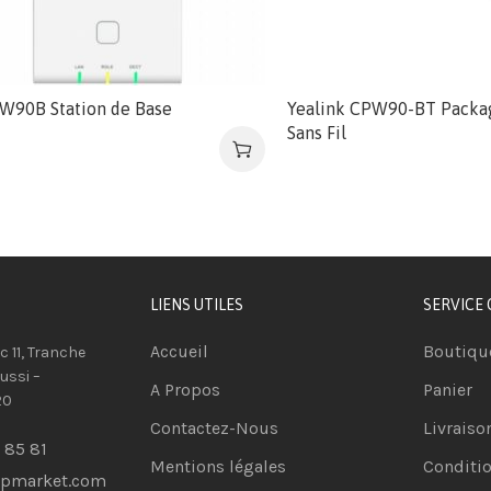
 W90B Station de Base
Yealink CPW90-BT Packa
Sans Fil
LIENS UTILES
SERVICE 
Accueil
Boutiqu
oc 11, Tranche
ussi –
A Propos
Panier
20
Contactez-Nous
Livraiso
 85 81
Mentions légales
Conditio
opmarket.com