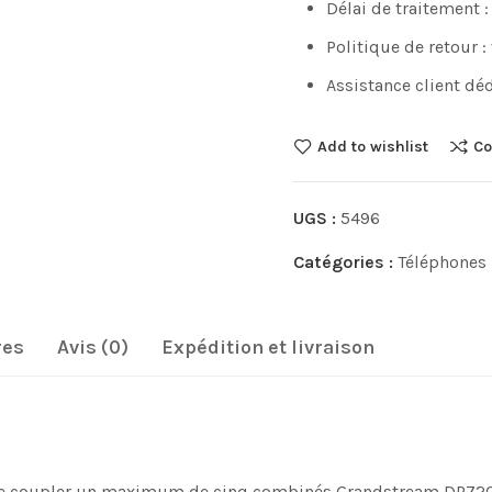
Délai de traitement :
Politique de retour :
Assistance client déd
Add to wishlist
Co
UGS :
5496
Catégories :
Téléphones 
res
Avis (0)
Expédition et livraison
coupler un maximum de cinq combinés Grandstream DP720 DEC