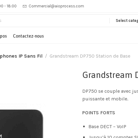
00 - 18:00
Commercial@aioprocess.com
Select cate
opos
Contactez-nous
phones IP Sans Fil
Grandstream DP750 Station de Base
Grandstream D
DP750 se couple avec ju
puissante et mobile.
POINTS FORTS
Base DECT – VoIP
Jusqu’à 10 comptes SI