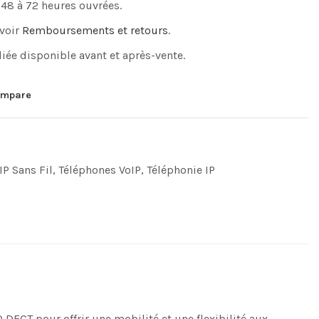
 48 à 72 heures ouvrées.
 voir
Remboursements et retours
.
iée disponible avant et après-vente.
mpare
IP Sans Fil
,
Téléphones VoIP
,
Téléphonie IP
T pour offrir une mobilité et une flexibilité aux