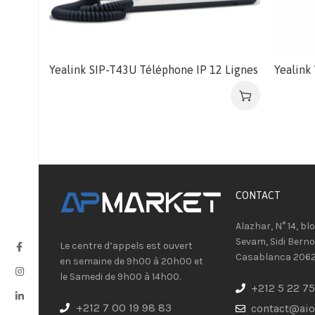
Yealink SIP-T43U Téléphone IP 12 Lignes
Yealink
CONTACT​
Alazhar, N° 14, bl
Sevam, Sidi Berno
Le centre d’appels est ouvert
Casablanca 206
en semaine de 9h00 à 20h00 et
le Samedi de 9h00 à 14h00.
+212 5 22 75
+212 7 00 19 98 83
contact@ai