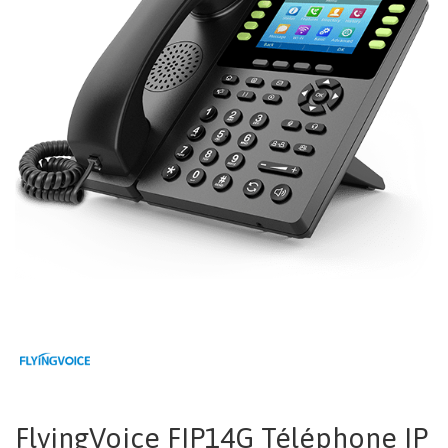
FlyingVoice FIP14G Téléphone IP