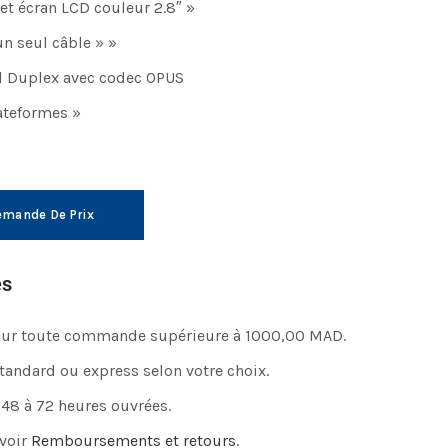
et écran LCD couleur 2.8″ »
n seul câble » »
l Duplex avec codec OPUS
ateformes »
mande De Prix
es
pour toute commande supérieure à 1000,00 MAD.
standard ou express selon votre choix.
 48 à 72 heures ouvrées.
 voir
Remboursements et retours
.