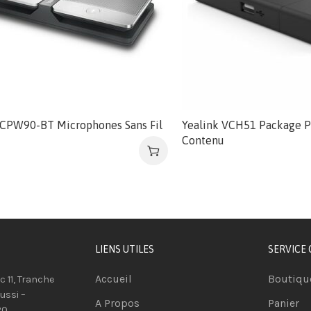
 CPW90-BT Microphones Sans Fil
Yealink VCH51 Package P
Contenu
LIENS UTILES
SERVICE 
Accueil
Boutiqu
oc 11, Tranche
ussi –
A Propos
Panier
20