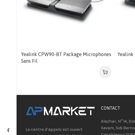
Yealink CPW90-BT Package Microphones
Yealink
Sans Fil
CONTACT​
Alazhar, N° 14, bl
Sevam, Sidi Berno
Le centre d’appels est ouvert
Casablanca 206