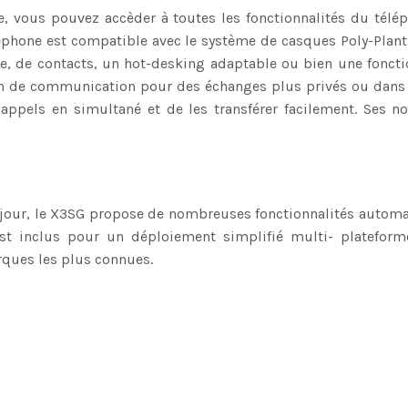
, vous pouvez accèder à toutes les fonctionnalités du télé
phone est compatible avec le système de casques Poly-Plantron
e, de contacts, un hot-desking adaptable ou bien une fonctio
ion de communication pour des échanges plus privés ou dans d
rs appels en simultané et de les transférer facilement. Se
jour, le X3SG propose de nombreuses fonctionnalités automati
st inclus pour un déploiement simplifié multi- plateform
arques les plus connues.