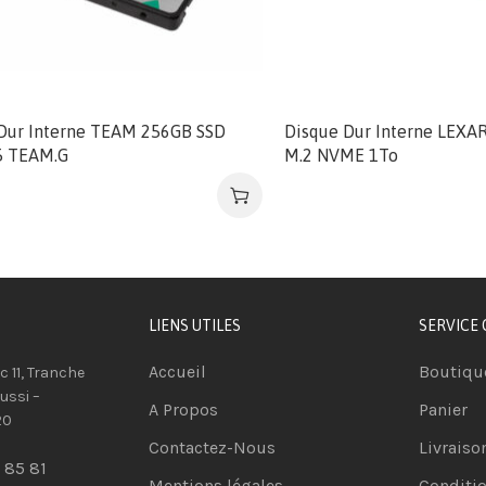
Dur Interne TEAM 256GB SSD
Disque Dur Interne LEXA
5 TEAM.G
M.2 NVME 1To
LIENS UTILES
SERVICE 
Accueil
Boutiqu
oc 11, Tranche
ussi –
A Propos
Panier
20
Contactez-Nous
Livraiso
 85 81
Mentions légales
Conditio