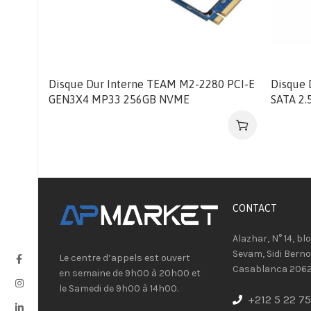
Disque Dur Interne TEAM M2-2280 PCI-E
Disque 
GEN3X4 MP33 256GB NVME
SATA 2.
CONTACT​
Alazhar, N° 14, bl
Sevam, Sidi Berno
Le centre d’appels est ouvert
Casablanca 206
en semaine de 9h00 à 20h00 et
le Samedi de 9h00 à 14h00.
+212 5 22 75