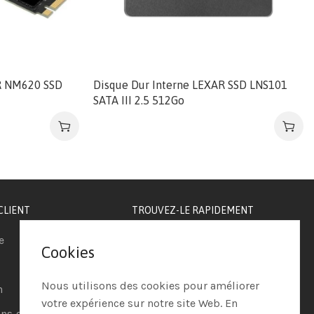
R NM620 SSD
Disque Dur Interne LEXAR SSD LNS101
SATA III 2.5 512Go
CLIENT
TROUVEZ-LE RAPIDEMENT
e
Téléphonie IP
Cookies
Visioconférence
Nous utilisons des cookies pour améliorer
n
Casques
votre expérience sur notre site Web. En
ns générales de vente
Ordinateurs