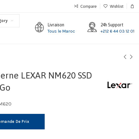
Compare
Wishlist
gory
Livraison
24h Support
Tous le Maroc
+212 6 44 03 12 01
nterne LEXAR NM620 SSD
6Go
NM620
mande De Prix