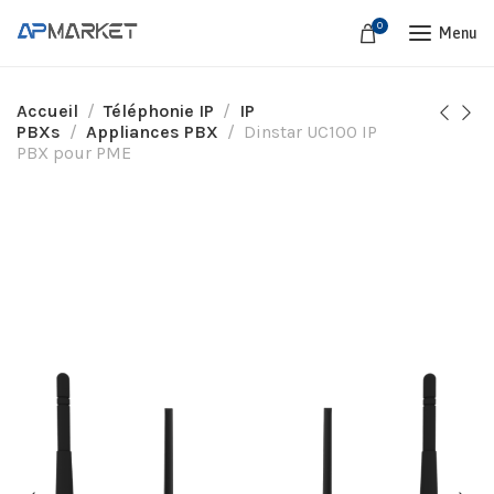
0
Menu
Accueil
Téléphonie IP
IP
PBXs
Appliances PBX
Dinstar UC100 IP
PBX pour PME