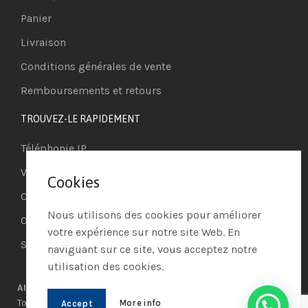
Panier
Livraison
Conditions générales de vente
Remboursements et retours
TROUVEZ-LE RAPIDEMENT
Téléphonie IP
Visioconférence
Cookies
Casques
Nous utilisons des cookies pour améliorer
Ordinateurs
votre expérience sur notre site Web. En
Systèmes de securité
naviguant sur ce site, vous acceptez notre
utilisation des cookies.
AIO PROCESS MARKET
© 2021 | Réalisé par
AIO PROCESS
|
Tous les droits réservés
More info
Accept