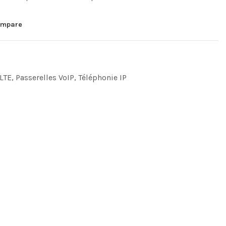
mpare
 LTE
,
Passerelles VoIP
,
Téléphonie IP