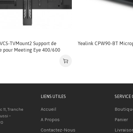
 VCS-TVMount2 Support de
Yealink CPW90-BT Microp
 pour Meeting Eye 400/600
LIENS UTILES
SERVICE 
Accueil
Boutiqu
oc 11, Tranche
ussi –
A Propos
Panier
20
Contactez-Nous
Livraiso