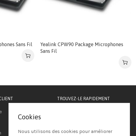
hones Sans Fil
Yealink CPW90 Package Microphones
Sans Fil
CLIENT
TROUVEZ-LE RAPIDEMENT
e
Téléphonie IP
Cookies
Visioconférence
Nous utilisons des cookies pour améliorer
n
Casques