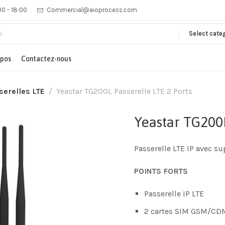
00 - 18:00
Commercial@aioprocess.com
Select cate
opos
Contactez-nous
serelles LTE
Yeastar TG200L Passerelle LTE 2 Ports
Yeastar TG200L
Passerelle LTE IP avec s
POINTS FORTS
Passerelle IP LTE
2 cartes SIM GSM/C