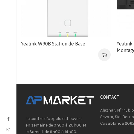
Yealink W90B Station de Base
Yealink
Montage
CONTACT​
Alazhar, N° 14, bl
Sevam, Sidi Berno
Le centre d’appels est ouvert
Casablanca 206
en semaine de 9h00 à 20h00 et
le Samedi de 9h00 à 14h00.